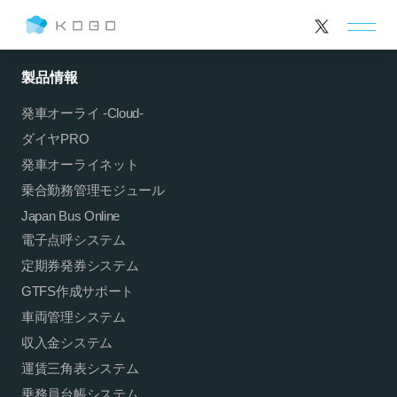
S.T M.K S.W
製品情報
発車オーライ -Cloud-
ダイヤPRO
発車オーライネット
乗合勤務管理モジュール
Japan Bus Online
電子点呼システム
定期券発券システム
GTFS作成サポート
車両管理システム
収入金システム
運賃三角表システム
乗務員台帳システム