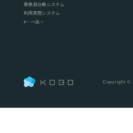
乗務員台帳システム
利用実態システム
e－べあ～
Copyright ©