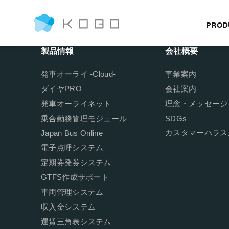
PROD
製品情報
会社概要
発車オーライ -Cloud-
事業案内
ダイヤPRO
会社案内
発車オーライネット
理念・メッセージ
乗合勤務管理モジュール
SDGs
カスタマーハラス
Japan Bus Online
電子点呼システム
定期券発券システム
GTFS作成サポート
車両管理システム
収入金システム
運賃三角表システム