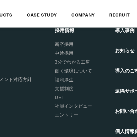
UCTS
CASE STUDY
COMPANY
RECRUIT
採用情報
導入事例
新卒採用
お知らせ
中途採用
3分でわかる工房
働く環境について
導入のご
メント対応方針
福利厚生
支援制度
遠隔サポ
DEI
社員インタビュー
お問い合
エントリー
個人情報