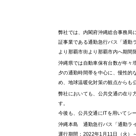
弊社では、内閣府沖縄総合事務局
証事業である通勤急行バス「通勤ラ
より那覇市街より那覇市内へ期間
沖縄県では自動車保有台数が年々
夕の通勤時間帯を中心に、慢性的な
め、地球温暖化対策の観点からも
弊社においても、公共交通の在り方
す。
今後も、公共交通にITを用いてシ
沖縄本島 通勤急行バス「通勤ラ
運行期間：2022年1月11日（火