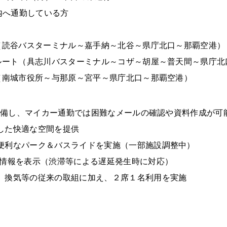
内へ通勤している方
ト（読谷バスターミナル～嘉手納～北谷～県庁北口～那覇空港）
川ルート（具志川バスターミナル～コザ～胡屋～普天間～県庁
ト（南城市役所～与那原～宮平～県庁北口～那覇空港）
電を整備し、マイカー通勤では困難なメールの確認や資料作成が可
した快適な空間を提供
し便利なパーク＆バスライドを実施（一部施設調整中）
置情報を表示（渋滞等による遅延発生時に対応）
毒、換気等の従来の取組に加え、２席１名利用を実施