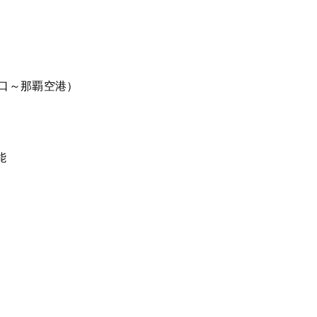
北口～那覇空港）
能