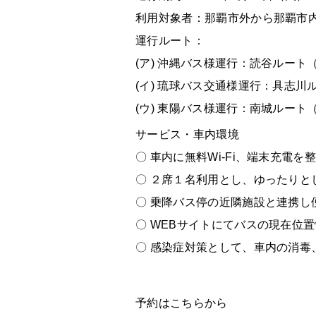
利用対象者：那覇市外から那覇市
運行ルート：
(ア) 沖縄バス様運行：読谷ルー
(イ) 琉球バス交通様運行：具志
(ウ) 東陽バス様運行：南城ルー
サービス・車内環境
〇 車内に無料Wi-Fi、端末充
〇 ２席１名利用とし、ゆったりと
〇 乗降バス停の近隣施設と連携
〇 WEBサイトにてバスの現在位
〇 感染症対策として、車内の消
予約はこちらから